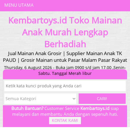
MENU UTAMA
Kembartoys.id Toko Mainan
Anak Murah Lengkap
Berhadiah
Jual Mainan Anak Grosir | Supplier Mainan Anak TK
PAUD | Grosir Mainan untuk Pasar Malam Pasar Rakyat
Thursday, 6 August 2026 - Buka jam 0900 s/d jam 17.00 ,Senin-
Sabtu. Tanggal Merah libur
CARI!
Butuh Bantuan?
Customer Service
Kembartoys.id
siap
melayani dan membantu Anda dengan sepenuh hati.
KONTAK KAMI