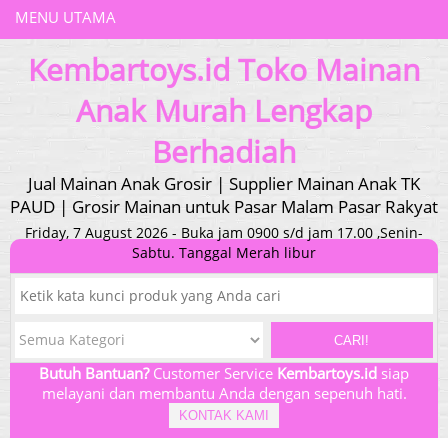
MENU UTAMA
Kembartoys.id Toko Mainan
Anak Murah Lengkap
Berhadiah
Jual Mainan Anak Grosir | Supplier Mainan Anak TK
PAUD | Grosir Mainan untuk Pasar Malam Pasar Rakyat
Friday, 7 August 2026 - Buka jam 0900 s/d jam 17.00 ,Senin-
Sabtu. Tanggal Merah libur
CARI!
Butuh Bantuan?
Customer Service
Kembartoys.id
siap
melayani dan membantu Anda dengan sepenuh hati.
KONTAK KAMI