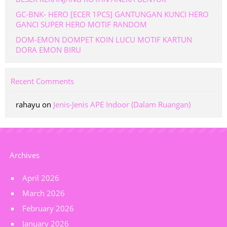
GC-BNK- HERO [ECER 1PCS] GANTUNGAN KUNCI HERO
GANCI SUPER HERO MOTIF RANDOM
DOM-EMON DOMPET KOIN LUCU MOTIF KARTUN
DORA EMON BIRU
Recent Comments
rahayu
on
Jenis-Jenis APE Indoor (Dalam Ruangan)
Archives
April 2026
March 2026
February 2026
January 2026