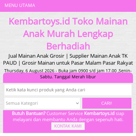
MENU UTAMA
Kembartoys.id Toko Mainan
Anak Murah Lengkap
Berhadiah
Jual Mainan Anak Grosir | Supplier Mainan Anak TK
PAUD | Grosir Mainan untuk Pasar Malam Pasar Rakyat
Thursday, 6 August 2026 - Buka jam 0900 s/d jam 17.00 ,Senin-
Sabtu. Tanggal Merah libur
CARI!
Butuh Bantuan?
Customer Service
Kembartoys.id
siap
melayani dan membantu Anda dengan sepenuh hati.
KONTAK KAMI