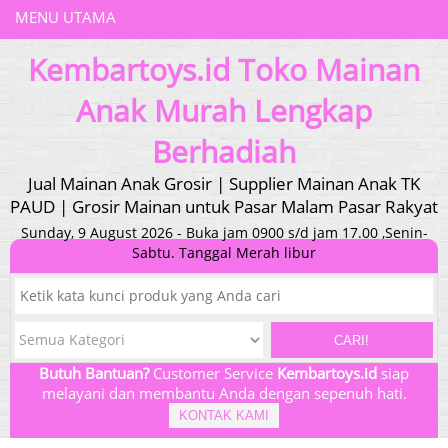
MENU UTAMA
Kembartoys.id Toko Mainan
Anak Murah Lengkap
Berhadiah
Jual Mainan Anak Grosir | Supplier Mainan Anak TK
PAUD | Grosir Mainan untuk Pasar Malam Pasar Rakyat
Sunday, 9 August 2026 - Buka jam 0900 s/d jam 17.00 ,Senin-
Sabtu. Tanggal Merah libur
CARI!
Butuh Bantuan?
Customer Service
Kembartoys.id
siap
melayani dan membantu Anda dengan sepenuh hati.
KONTAK KAMI