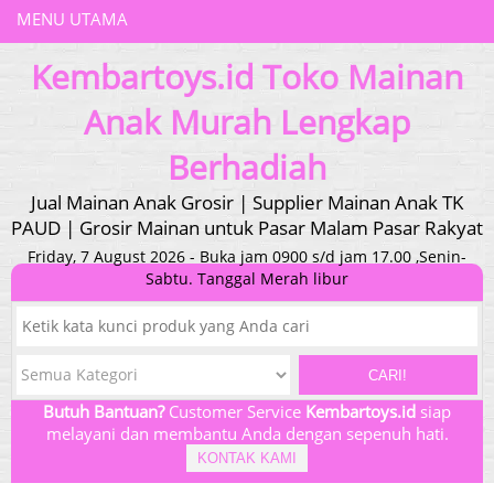
MENU UTAMA
Kembartoys.id Toko Mainan
Anak Murah Lengkap
Berhadiah
Jual Mainan Anak Grosir | Supplier Mainan Anak TK
PAUD | Grosir Mainan untuk Pasar Malam Pasar Rakyat
Friday, 7 August 2026 - Buka jam 0900 s/d jam 17.00 ,Senin-
Sabtu. Tanggal Merah libur
CARI!
Butuh Bantuan?
Customer Service
Kembartoys.id
siap
melayani dan membantu Anda dengan sepenuh hati.
KONTAK KAMI