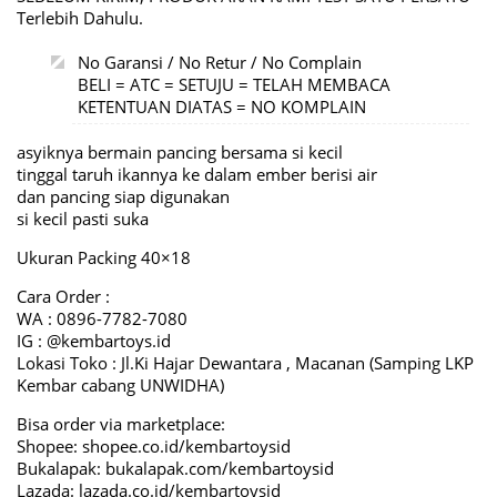
Terlebih Dahulu.
No Garansi / No Retur / No Complain
BELI = ATC = SETUJU = TELAH MEMBACA
KETENTUAN DIATAS = NO KOMPLAIN
asyiknya bermain pancing bersama si kecil
tinggal taruh ikannya ke dalam ember berisi air
dan pancing siap digunakan
si kecil pasti suka
Ukuran Packing 40×18
Cara Order :
WA : 0896-7782-7080
IG : @kembartoys.id
Lokasi Toko : Jl.Ki Hajar Dewantara , Macanan (Samping LKP
Kembar cabang UNWIDHA)
Bisa order via marketplace:
Shopee: shopee.co.id/kembartoysid
Bukalapak: bukalapak.com/kembartoysid
Lazada: lazada.co.id/kembartoysid