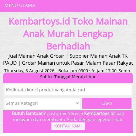
MENU UTAMA
Kembartoys.id Toko Mainan
Anak Murah Lengkap
Berhadiah
Jual Mainan Anak Grosir | Supplier Mainan Anak TK
PAUD | Grosir Mainan untuk Pasar Malam Pasar Rakyat
Thursday, 6 August 2026 - Buka jam 0900 s/d jam 17.00 ,Senin-
Sabtu. Tanggal Merah libur
CARI!
Butuh Bantuan?
Customer Service
Kembartoys.id
siap
melayani dan membantu Anda dengan sepenuh hati.
KONTAK KAMI