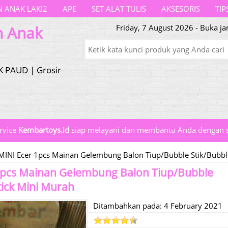
 ANAK LAKI2
APE
SET ALAT TULIS
AKSESORIS
TIP
n Anak
Friday, 7 August 2026 - Buka j
K PAUD | Grosir
rvice
Kembartoys.id
siap melayani dan membantu Anda dengan s
MINI Ecer 1pcs Mainan Gelembung Balon Tiup/Bubble Stik/Bubbl
1pcs Mainan Gelembung Balon Tiup/Bubble
tick Mini Murah
Ditambahkan pada: 4 February 2021