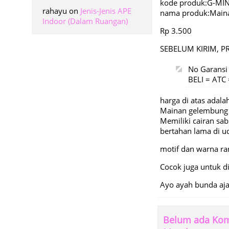
kode produk:G-MIN
rahayu
on
Jenis-Jenis APE
nama produk:Maina
Indoor (Dalam Ruangan)
Rp 3.500
SEBELUM KIRIM, P
No Garansi
BELI = AT
harga di atas adala
Mainan gelembung b
Memiliki cairan sa
bertahan lama di ud
motif dan warna r
Cocok juga untuk di
Ayo ayah bunda aja
Belum ada Kome