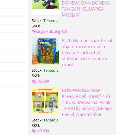
BONEKA DAN BONEKA
TANGAN KELUARGA
MUSLIM
Stock:
Tersedia
SKU:
*Harga Hubungi CS
B-20 Mainan anak huruf
abjad transform bisa
berubah jadi robot
alphabet deformation
robot
Stock:
Tersedia
SKU:
Rp 36.500
BUN-WARNA Paket
Kreasi Anak Kreatif 4 in
1 Buku Mewarnai Anak
TK PAUD Senang Belajar
Pensil Warna Stiker
Stock:
Tersedia
SKU:
Rp 19.900