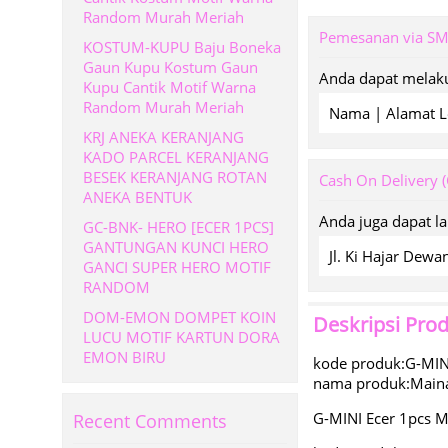
Random Murah Meriah
Pemesanan via S
KOSTUM-KUPU Baju Boneka
Gaun Kupu Kostum Gaun
Anda dapat melaku
Kupu Cantik Motif Warna
Random Murah Meriah
Nama | Alamat L
KRJ ANEKA KERANJANG
KADO PARCEL KERANJANG
BESEK KERANJANG ROTAN
Cash On Delivery 
ANEKA BENTUK
Anda juga dapat l
GC-BNK- HERO [ECER 1PCS]
GANTUNGAN KUNCI HERO
Jl. Ki Hajar De
GANCI SUPER HERO MOTIF
RANDOM
DOM-EMON DOMPET KOIN
Deskripsi Pro
LUCU MOTIF KARTUN DORA
EMON BIRU
kode produk:G-MIN
nama produk:Maina
G-MINI Ecer 1pcs M
Recent Comments