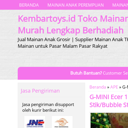
BERANDA
MAINAN ANAK PEREMPUAN
MAINAN
Kembartoys.id Toko Maina
Murah Lengkap Berhadiah
Jual Mainan Anak Grosir | Supplier Mainan Anak T
Mainan untuk Pasar Malam Pasar Rakyat
Butuh Bantuan?
Customer Se
Beranda
»
APE
»
G-
Jasa Pengiriman
G-MINI Ecer 
Stik/Bubble S
Jasa pengiriman disupport
oleh kurir berikut ini: