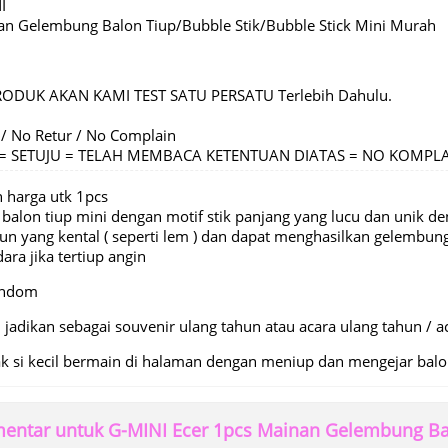
I
n Gelembung Balon Tiup/Bubble Stik/Bubble Stick Mini Murah
RODUK AKAN KAMI TEST SATU PERSATU Terlebih Dahulu.
 / No Retur / No Complain
C = SETUJU = TELAH MEMBACA KETENTUAN DIATAS = NO KOMPL
h harga utk 1pcs
alon tiup mini dengan motif stik panjang yang lucu dan unik d
bun yang kental ( seperti lem ) dan dapat menghasilkan gelembu
ara jika tertiup angin
andom
 jadikan sebagai souvenir ulang tahun atau acara ulang tahun / ac
k si kecil bermain di halaman dengan meniup dan mengejar balo
ntar untuk G-MINI Ecer 1pcs Mainan Gelembung Balo