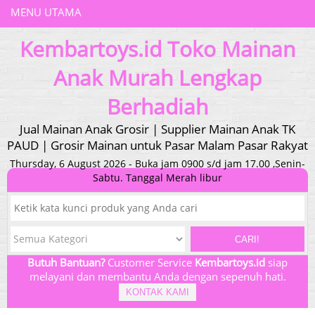
MENU UTAMA
Kembartoys.id Toko Mainan
Anak Murah Lengkap
Berhadiah
Jual Mainan Anak Grosir | Supplier Mainan Anak TK
PAUD | Grosir Mainan untuk Pasar Malam Pasar Rakyat
Thursday, 6 August 2026 - Buka jam 0900 s/d jam 17.00 ,Senin-
Sabtu. Tanggal Merah libur
CARI!
Butuh Bantuan?
Customer Service
Kembartoys.id
siap
melayani dan membantu Anda dengan sepenuh hati.
KONTAK KAMI