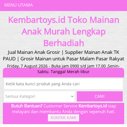
MENU UTAMA
Kembartoys.id Toko Mainan
Anak Murah Lengkap
Berhadiah
Jual Mainan Anak Grosir | Supplier Mainan Anak TK
PAUD | Grosir Mainan untuk Pasar Malam Pasar Rakyat
Friday, 7 August 2026 - Buka jam 0900 s/d jam 17.00 ,Senin-
Sabtu. Tanggal Merah libur
CARI!
Butuh Bantuan?
Customer Service
Kembartoys.id
siap
melayani dan membantu Anda dengan sepenuh hati.
KONTAK KAMI