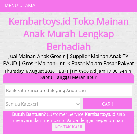
MENU UTAMA
Kembartoys.id Toko Mainan
Anak Murah Lengkap
Berhadiah
Jual Mainan Anak Grosir | Supplier Mainan Anak TK
PAUD | Grosir Mainan untuk Pasar Malam Pasar Rakyat
Thursday, 6 August 2026 - Buka jam 0900 s/d jam 17.00 ,Senin-
Sabtu. Tanggal Merah libur
CARI!
Butuh Bantuan?
Customer Service
Kembartoys.id
siap
melayani dan membantu Anda dengan sepenuh hati.
KONTAK KAMI