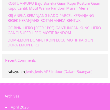
KOSTUM-KUPU Baju Boneka Gaun Kupu Kostum Gaun
Kupu Cantik Motif Warna Random Murah Meriah
KRJ ANEKA KERANJANG KADO PARCEL KERANJANG
BESEK KERANJANG ROTAN ANEKA BENTUK
GC-BNK- HERO [ECER 1PCS] GANTUNGAN KUNCI HERO
GANCI SUPER HERO MOTIF RANDOM
DOM-EMON DOMPET KOIN LUCU MOTIF KARTUN
DORA EMON BIRU
Recent Comments
rahayu
on
Jenis-Jenis APE Indoor (Dalam Ruangan)
Archives
April 2026