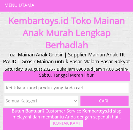
MENU UTAMA
Kembartoys.id Toko Mainan
Anak Murah Lengkap
Berhadiah
Jual Mainan Anak Grosir | Supplier Mainan Anak TK
PAUD | Grosir Mainan untuk Pasar Malam Pasar Rakyat
Saturday, 8 August 2026 - Buka jam 0900 s/d jam 17.00 ,Senin-
Sabtu. Tanggal Merah libur
CARI!
Butuh Bantuan?
Customer Service
Kembartoys.id
siap
melayani dan membantu Anda dengan sepenuh hati.
KONTAK KAMI