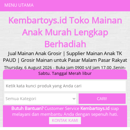
MENU UTAMA
Kembartoys.id Toko Mainan
Anak Murah Lengkap
Berhadiah
Jual Mainan Anak Grosir | Supplier Mainan Anak TK
PAUD | Grosir Mainan untuk Pasar Malam Pasar Rakyat
Thursday, 6 August 2026 - Buka jam 0900 s/d jam 17.00 ,Senin-
Sabtu. Tanggal Merah libur
CARI!
Butuh Bantuan?
Customer Service
Kembartoys.id
siap
melayani dan membantu Anda dengan sepenuh hati.
KONTAK KAMI