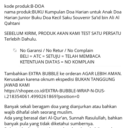
kode produk:B-DOA
nama produk:BUKU Kumpulan Doa Harian untuk Anak Doa
Harian Junior Buku Doa Kecil Saku Souvenir Sa’id bin Ali Al
Qahtani
SEBELUM KIRIM, PRODUK AKAN KAMI TEST SATU PERSATU
Terlebih Dahulu.
No Garansi / No Retur / No Complain
BELI = ATC = SETUJU = TELAH MEMBACA
KETENTUAN DIATAS = NO KOMPLAIN
Tambahkan EXTRA BUBBLE ke orderan AGAR LEBIH AMAN.
Kerusakan karena oknum ekspedisi BUKAN TANGGUNG
JAWAB KAMI
https://shopee.co.id/EXTRA-BUBBLE-WRAP-N-DUS-
i.218354061.4990261869?position=0
Banyak sekali beragam doa yang dianjurkan atau bahkan
wajib dihafal oleh seorang muslim.
Ada yang berasal dari Al-Qur’an, Sunnah Rasulullah, bahkan
banyak pula yang tidak diketahui sumbernya.