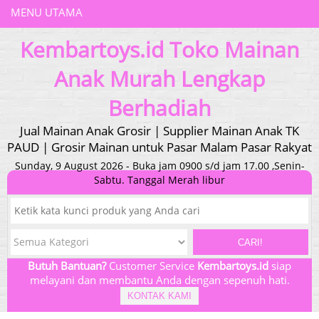
MENU UTAMA
Kembartoys.id Toko Mainan
Anak Murah Lengkap
Berhadiah
Jual Mainan Anak Grosir | Supplier Mainan Anak TK
PAUD | Grosir Mainan untuk Pasar Malam Pasar Rakyat
Sunday, 9 August 2026 - Buka jam 0900 s/d jam 17.00 ,Senin-
Sabtu. Tanggal Merah libur
CARI!
Butuh Bantuan?
Customer Service
Kembartoys.id
siap
melayani dan membantu Anda dengan sepenuh hati.
KONTAK KAMI