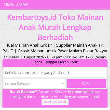
MENU UTAMA
Kembartoys.id Toko Mainan
Anak Murah Lengkap
Berhadiah
Jual Mainan Anak Grosir | Supplier Mainan Anak TK
PAUD | Grosir Mainan untuk Pasar Malam Pasar Rakyat
Thursday, 6 August 2026 - Buka jam 0900 s/d jam 17.00 ,Senin-
Sabtu. Tanggal Merah libur
CARI!
Butuh Bantuan?
Customer Service
Kembartoys.id
siap
melayani dan membantu Anda dengan sepenuh hati.
KONTAK KAMI