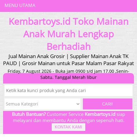
MENU UTAMA
Kembartoys.id Toko Mainan
Anak Murah Lengkap
Berhadiah
Jual Mainan Anak Grosir | Supplier Mainan Anak TK
PAUD | Grosir Mainan untuk Pasar Malam Pasar Rakyat
Friday, 7 August 2026 - Buka jam 0900 s/d jam 17.00 ,Senin-
Sabtu. Tanggal Merah libur
CARI!
Butuh Bantuan?
Customer Service
Kembartoys.id
siap
melayani dan membantu Anda dengan sepenuh hati.
KONTAK KAMI