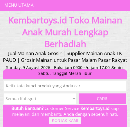
MENU UTAMA
Kembartoys.id Toko Mainan
Anak Murah Lengkap
Berhadiah
Jual Mainan Anak Grosir | Supplier Mainan Anak TK
PAUD | Grosir Mainan untuk Pasar Malam Pasar Rakyat
Sunday, 9 August 2026 - Buka jam 0900 s/d jam 17.00 ,Senin-
Sabtu. Tanggal Merah libur
CARI!
Butuh Bantuan?
Customer Service
Kembartoys.id
siap
melayani dan membantu Anda dengan sepenuh hati.
KONTAK KAMI