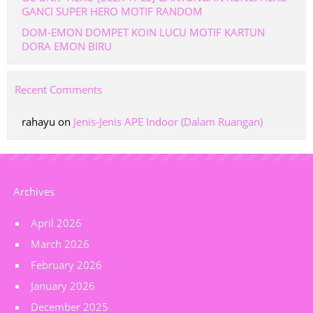
GANCI SUPER HERO MOTIF RANDOM
DOM-EMON DOMPET KOIN LUCU MOTIF KARTUN
DORA EMON BIRU
Recent Comments
rahayu
on
Jenis-Jenis APE Indoor (Dalam Ruangan)
Archives
April 2026
March 2026
February 2026
January 2026
December 2025