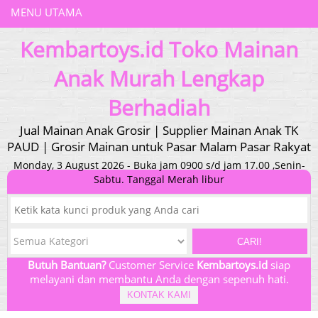
MENU UTAMA
Kembartoys.id Toko Mainan
Anak Murah Lengkap
Berhadiah
Jual Mainan Anak Grosir | Supplier Mainan Anak TK
PAUD | Grosir Mainan untuk Pasar Malam Pasar Rakyat
Monday, 3 August 2026 - Buka jam 0900 s/d jam 17.00 ,Senin-
Sabtu. Tanggal Merah libur
CARI!
Butuh Bantuan?
Customer Service
Kembartoys.id
siap
melayani dan membantu Anda dengan sepenuh hati.
KONTAK KAMI