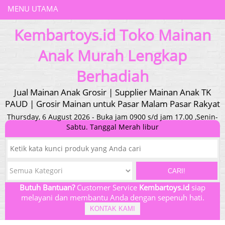
MENU UTAMA
Kembartoys.id Toko Mainan
Anak Murah Lengkap
Berhadiah
Jual Mainan Anak Grosir | Supplier Mainan Anak TK
PAUD | Grosir Mainan untuk Pasar Malam Pasar Rakyat
Thursday, 6 August 2026 - Buka jam 0900 s/d jam 17.00 ,Senin-
Sabtu. Tanggal Merah libur
CARI!
Butuh Bantuan?
Customer Service
Kembartoys.id
siap
melayani dan membantu Anda dengan sepenuh hati.
KONTAK KAMI