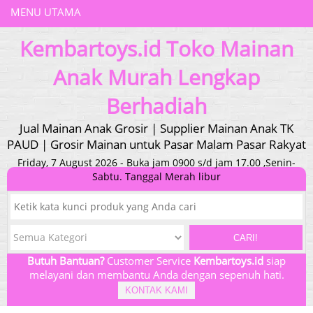
MENU UTAMA
Kembartoys.id Toko Mainan
Anak Murah Lengkap
Berhadiah
Jual Mainan Anak Grosir | Supplier Mainan Anak TK
PAUD | Grosir Mainan untuk Pasar Malam Pasar Rakyat
Friday, 7 August 2026 - Buka jam 0900 s/d jam 17.00 ,Senin-
Sabtu. Tanggal Merah libur
CARI!
Butuh Bantuan?
Customer Service
Kembartoys.id
siap
melayani dan membantu Anda dengan sepenuh hati.
KONTAK KAMI