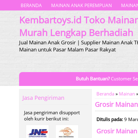
BERANDA
MAINAN ANAK PEREMPUAN
MAINAN
Kembartoys.id Toko Maina
Murah Lengkap Berhadiah
Jual Mainan Anak Grosir | Supplier Mainan Anak T
Mainan untuk Pasar Malam Pasar Rakyat
Butuh Bantuan?
Customer Se
Beranda
»
Mainan
»
Jasa Pengiriman
Grosir Maina
Jasa pengiriman disupport
oleh kurir berikut ini:
Ditulis pada:
9 Mar
Grosir Mainan