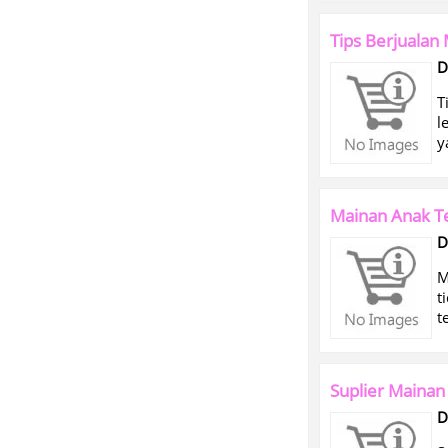
Tips Berjualan
D
T
l
y
Mainan Anak T
D
M
t
t
Suplier Maina
D