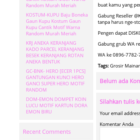
buat kamu yang pen
Random Murah Meriah
KOSTUM-KUPU Baju Boneka
Gabung Reseller @
Gaun Kupu Kostum Gaun
tanpa harus nge-st
Kupu Cantik Motif Warna
Pengen dapat DISK
Random Murah Meriah
KRJ ANEKA KERANJANG
Gabung grub WA re
KADO PARCEL KERANJANG
WA ke 0896-7782-
BESEK KERANJANG ROTAN
ANEKA BENTUK
Tags:
Grosir Maina
GC-BNK- HERO [ECER 1PCS]
GANTUNGAN KUNCI HERO
Belum ada Kom
GANCI SUPER HERO MOTIF
RANDOM
DOM-EMON DOMPET KOIN
Silahkan tulis
LUCU MOTIF KARTUN DORA
EMON BIRU
Your email address
Komentar Anda
Recent Comments