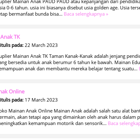
uplier Mainan Anak PAUD PAUD atau kepanjangan dari pendidikan
sia 0-6 tahun. usia ini biasanya disebut usia golden age. Usia te
etap bermanfaat bunda bisa...
Baca selengkapnya »
 Anak TK
itulis pada:
22 March 2023
uplier Mainan Anak TK Taman Kanak-Kanak adalah jenjang pendid
ang bersedia untuk anak berumur 6 tahun ke bawah. Mainan Edu
emampuan anak dan membantu mereka belajar tentang suatu...
nak Online
itulis pada:
17 March 2023
oko Mainan Anak Online Mainan Anak adalah salah satu alat bant
ermain, akan tetapi apa yang dimainkan oleh anak harus dalam
eningkatkan kemampuan motorik dan sensorik...
Baca selengka