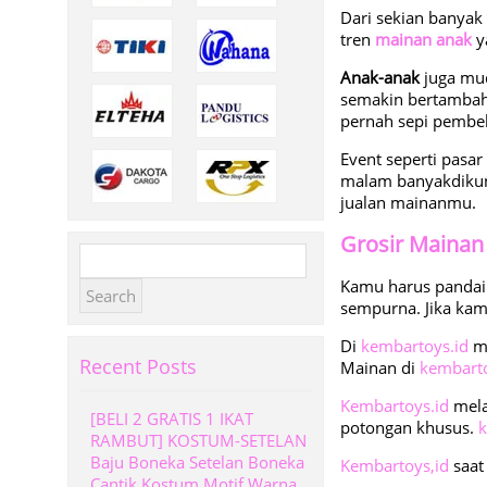
Dari sekian banyak
tren
mainan anak
y
Anak-anak
juga mu
semakin bertamba
pernah sepi pembel
Event seperti pasa
malam banyakdikun
jualan mainanmu.
Grosir Mainan
Search
for:
Kamu harus panda
sempurna. Jika kam
Di
kembartoys.id
me
Recent Posts
Mainan di
kembarto
Kembartoys.id
mela
[BELI 2 GRATIS 1 IKAT
potongan khusus.
k
RAMBUT] KOSTUM-SETELAN
Baju Boneka Setelan Boneka
Kembartoys,id
saat 
Cantik Kostum Motif Warna