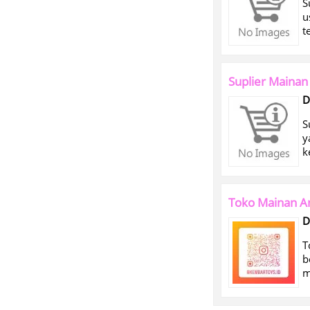
S
u
t
Suplier Mainan
D
S
y
k
Toko Mainan A
D
T
b
m