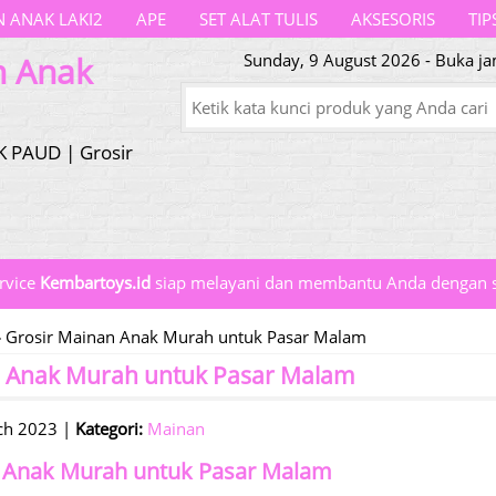
 ANAK LAKI2
APE
SET ALAT TULIS
AKSESORIS
TIP
n Anak
Sunday, 9 August 2026 - Buka ja
K PAUD | Grosir
rvice
Kembartoys.id
siap melayani dan membantu Anda dengan s
 Grosir Mainan Anak Murah untuk Pasar Malam
n Anak Murah untuk Pasar Malam
ch 2023 |
Kategori:
Mainan
 Anak Murah untuk Pasar Malam