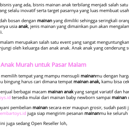
 bisnis yang ada, bisnis mainan anak terbilang menjadi salah sa
ang selalu inovatif serta target pasarnya yang luas membuat usa
dah bosan dengan
mainan
yang dimiliki sehingga seringkali oran
hnya usia
anak
, jenis mainan yang dimainkan pun akan mengalam
i.
r malam merupakan salah satu event yang sangat menguntungkan
jungi oleh keluarga dan anak anak. Anak anak yang cenderung 
 Anak Murah untuk Pasar Malam
i memilih tempat yang mampu mensupli
mainan
mu dengan harga
u bingung harus cari dimana tempat
mainan anak,
kamu bisa cek
njual berbagai macam
mainan anak
yang sangat variatif dan ha
ys.id
tersedia mulai dari mainan baby newborn sampai
mainan
o
yani pembelian
mainan
secara ecer maupun grosir, sudah pasti
embartoys.id
juga siap mengirim pesanan
mainan
mu ke seluruh 
ini juga sedang Open Reseller loh,