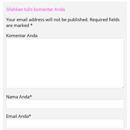
Silahkan tulis komentar Anda
Your email address will not be published.
Required fields
are marked
*
Komentar Anda
Nama Anda*
Email Anda*