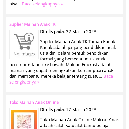
bisa...
Baca selengkapnya »
Suplier Mainan Anak TK
Ditulis pada:
22 March 2023
Suplier Mainan Anak TK Taman Kanak-
Kanak adalah jenjang pendidikan anak
usia dini dalam bentuk pendidikan
formal yang bersedia untuk anak
berumur 6 tahun ke bawah. Mainan Edukasi adalah
mainan yang dapat meningkatkan kemampuan anak
dan membantu mereka belajar tentang suatu...
Baca
selengkapnya »
Toko Mainan Anak Online
Ditulis pada:
17 March 2023
Toko Mainan Anak Online Mainan Anak
adalah salah satu alat bantu belajar