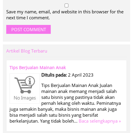
Save my name, email, and website in this browser for the
next time I comment.
Artikel Blog Terbaru
Tips Berjualan Mainan Anak
Ditulis pada:
2 April 2023
Tips Berjualan Mainan Anak Jualan
mainan anak memang menjadi salah
satu bisnis yang pastinya tidak akan
pernah lekang oleh waktu. Peminatnya
juga semakin banyak, maka bisnis mainan anak juga
bisa menjadi salah satu bisnis yang bersifat
berkelanjutan. Yang tidak boleh...
Baca selengkapnya »