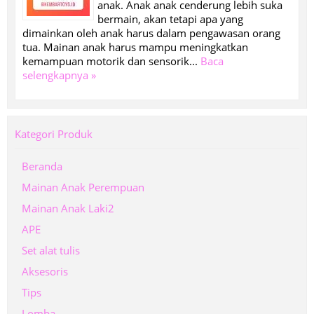
anak. Anak anak cenderung lebih suka
bermain, akan tetapi apa yang
dimainkan oleh anak harus dalam pengawasan orang
tua. Mainan anak harus mampu meningkatkan
kemampuan motorik dan sensorik...
Baca
selengkapnya »
Kategori Produk
Beranda
Mainan Anak Perempuan
Mainan Anak Laki2
APE
Set alat tulis
Aksesoris
Tips
Lomba