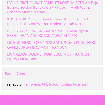
[BELI 2 GRATIS 1 IKAT RAMBUT] KOSTUM-SETELAN Baju
Boneka Setelan Boneka Cantik Kostum Motif Warna
Random Murah Meriah
KOSTUM-KUPU Baju Boneka Gaun Kupu Kostum Gaun
Kupu Cantik Motif Warna Random Murah Meriah
KRJ ANEKA KERANJANG KADO PARCEL KERANJANG
BESEK KERANJANG ROTAN ANEKA BENTUK
GC-BNK- HERO [ECER 1PCS] GANTUNGAN KUNCI HERO
GANCI SUPER HERO MOTIF RANDOM
DOM-EMON DOMPET KOIN LUCU MOTIF KARTUN
DORA EMON BIRU
Recent Comments
rahayu
on
Jenis-Jenis APE Indoor (Dalam Ruangan)