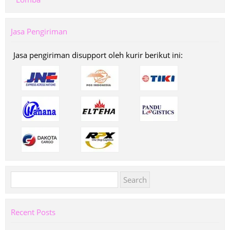
Jasa Pengiriman
Jasa pengiriman disupport oleh kurir berikut ini:
Search
for:
Recent Posts