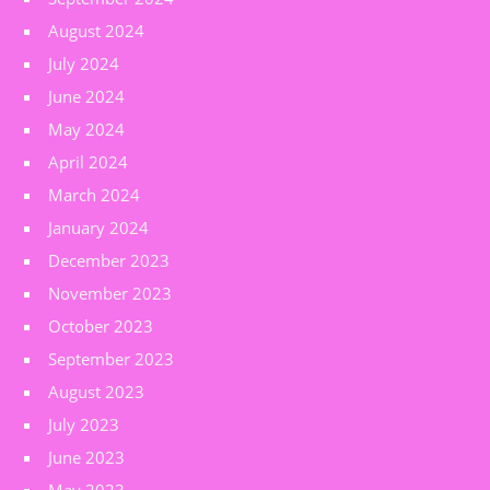
August 2024
July 2024
June 2024
May 2024
April 2024
March 2024
January 2024
December 2023
November 2023
October 2023
September 2023
August 2023
July 2023
June 2023