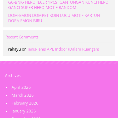
GC-BNK- HERO [ECER 1PCS] GANTUNGAN KUNCI HERO
GANCI SUPER HERO MOTIF RANDOM
DOM-EMON DOMPET KOIN LUCU MOTIF KARTUN
DORA EMON BIRU
Recent Comments
rahayu
on
Jenis-Jenis APE Indoor (Dalam Ruangan)
Archives
April 2026
March 2026
February 2026
January 2026