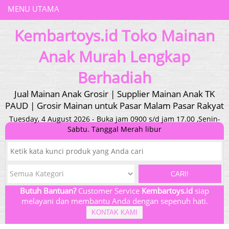
MENU UTAMA
Kembartoys.id Toko Mainan
Anak Murah Lengkap
Berhadiah
Jual Mainan Anak Grosir | Supplier Mainan Anak TK
PAUD | Grosir Mainan untuk Pasar Malam Pasar Rakyat
Tuesday, 4 August 2026 - Buka jam 0900 s/d jam 17.00 ,Senin-
Sabtu. Tanggal Merah libur
CARI!
Butuh Bantuan?
Customer Service
Kembartoys.id
siap
melayani dan membantu Anda dengan sepenuh hati.
KONTAK KAMI