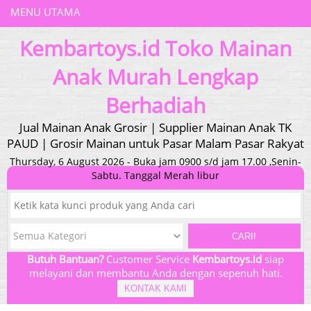
MENU UTAMA
Kembartoys.id Toko Mainan
Anak Murah Lengkap
Berhadiah
Jual Mainan Anak Grosir | Supplier Mainan Anak TK
PAUD | Grosir Mainan untuk Pasar Malam Pasar Rakyat
Thursday, 6 August 2026 - Buka jam 0900 s/d jam 17.00 ,Senin-
Sabtu. Tanggal Merah libur
CARI!
Butuh Bantuan?
Customer Service
Kembartoys.id
siap
melayani dan membantu Anda dengan sepenuh hati.
KONTAK KAMI