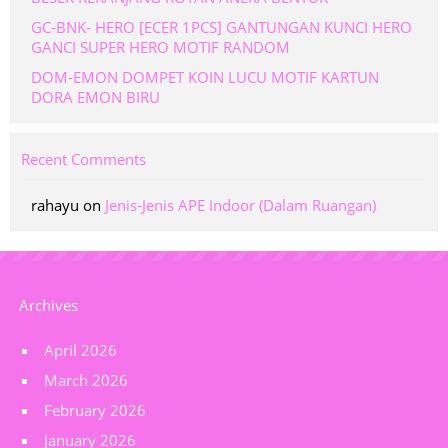
GC-BNK- HERO [ECER 1PCS] GANTUNGAN KUNCI HERO
GANCI SUPER HERO MOTIF RANDOM
DOM-EMON DOMPET KOIN LUCU MOTIF KARTUN
DORA EMON BIRU
Recent Comments
rahayu
on
Jenis-Jenis APE Indoor (Dalam Ruangan)
Archives
April 2026
March 2026
February 2026
January 2026