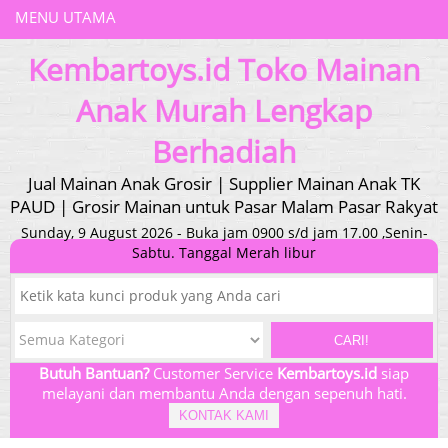
MENU UTAMA
Kembartoys.id Toko Mainan
Anak Murah Lengkap
Berhadiah
Jual Mainan Anak Grosir | Supplier Mainan Anak TK
PAUD | Grosir Mainan untuk Pasar Malam Pasar Rakyat
Sunday, 9 August 2026 - Buka jam 0900 s/d jam 17.00 ,Senin-
Sabtu. Tanggal Merah libur
CARI!
Butuh Bantuan?
Customer Service
Kembartoys.id
siap
melayani dan membantu Anda dengan sepenuh hati.
KONTAK KAMI