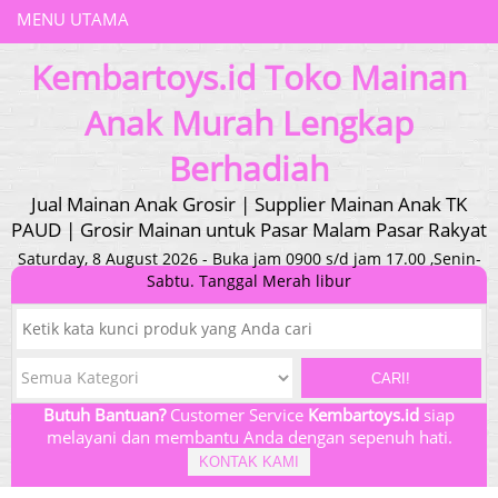
MENU UTAMA
Kembartoys.id Toko Mainan
Anak Murah Lengkap
Berhadiah
Jual Mainan Anak Grosir | Supplier Mainan Anak TK
PAUD | Grosir Mainan untuk Pasar Malam Pasar Rakyat
Saturday, 8 August 2026 - Buka jam 0900 s/d jam 17.00 ,Senin-
Sabtu. Tanggal Merah libur
CARI!
Butuh Bantuan?
Customer Service
Kembartoys.id
siap
melayani dan membantu Anda dengan sepenuh hati.
KONTAK KAMI