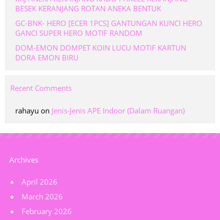
BESEK KERANJANG ROTAN ANEKA BENTUK
GC-BNK- HERO [ECER 1PCS] GANTUNGAN KUNCI HERO
GANCI SUPER HERO MOTIF RANDOM
DOM-EMON DOMPET KOIN LUCU MOTIF KARTUN
DORA EMON BIRU
Recent Comments
rahayu
on
Jenis-Jenis APE Indoor (Dalam Ruangan)
Archives
April 2026
March 2026
February 2026