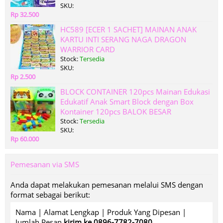
SKU:
Rp 32.500
HC589 [ECER 1 SACHET] MAINAN ANAK
KARTU INTI SERANG NAGA DRAGON
WARRIOR CARD
Stock:
Tersedia
SKU:
Rp 2.500
BLOCK CONTAINER 120pcs Mainan Edukasi
Edukatif Anak Smart Block dengan Box
Kontainer 120pcs BALOK BESAR
Stock:
Tersedia
SKU:
Rp 60.000
Pemesanan via SMS
Anda dapat melakukan pemesanan melalui SMS dengan
format sebagai berikut:
Nama | Alamat Lengkap | Produk Yang Dipesan |
Jumlah Pesan
kirim ke 0896-7782-7080