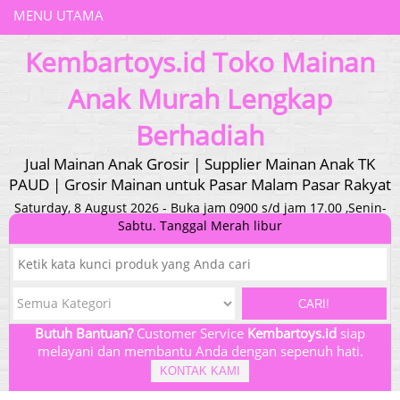
MENU UTAMA
Kembartoys.id Toko Mainan
Anak Murah Lengkap
Berhadiah
Jual Mainan Anak Grosir | Supplier Mainan Anak TK
PAUD | Grosir Mainan untuk Pasar Malam Pasar Rakyat
Saturday, 8 August 2026 - Buka jam 0900 s/d jam 17.00 ,Senin-
Sabtu. Tanggal Merah libur
CARI!
Butuh Bantuan?
Customer Service
Kembartoys.id
siap
melayani dan membantu Anda dengan sepenuh hati.
KONTAK KAMI