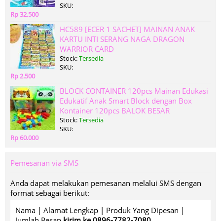
SKU:
Rp 32.500
HC589 [ECER 1 SACHET] MAINAN ANAK
KARTU INTI SERANG NAGA DRAGON
WARRIOR CARD
Stock:
Tersedia
SKU:
Rp 2.500
BLOCK CONTAINER 120pcs Mainan Edukasi
Edukatif Anak Smart Block dengan Box
Kontainer 120pcs BALOK BESAR
Stock:
Tersedia
SKU:
Rp 60.000
Pemesanan via SMS
Anda dapat melakukan pemesanan melalui SMS dengan
format sebagai berikut:
Nama | Alamat Lengkap | Produk Yang Dipesan |
Jumlah Pesan
kirim ke 0896-7782-7080