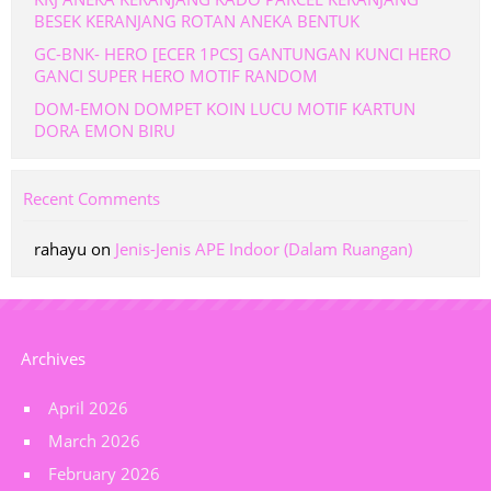
BESEK KERANJANG ROTAN ANEKA BENTUK
GC-BNK- HERO [ECER 1PCS] GANTUNGAN KUNCI HERO
GANCI SUPER HERO MOTIF RANDOM
DOM-EMON DOMPET KOIN LUCU MOTIF KARTUN
DORA EMON BIRU
Recent Comments
rahayu
on
Jenis-Jenis APE Indoor (Dalam Ruangan)
Archives
April 2026
March 2026
February 2026