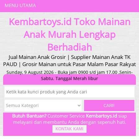
MENU UTAMA
Kembartoys.id Toko Mainan
Anak Murah Lengkap
Berhadiah
Jual Mainan Anak Grosir | Supplier Mainan Anak TK
PAUD | Grosir Mainan untuk Pasar Malam Pasar Rakyat
Sunday, 9 August 2026 - Buka jam 0900 s/d jam 17.00 ,Senin-
Sabtu. Tanggal Merah libur
CARI!
Butuh Bantuan?
Customer Service
Kembartoys.id
siap
melayani dan membantu Anda dengan sepenuh hati.
KONTAK KAMI