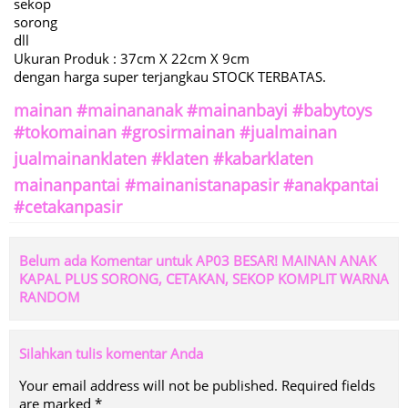
sekop
sorong
dll
Ukuran Produk : 37cm X 22cm X 9cm
dengan harga super terjangkau STOCK TERBATAS.
mainan #mainananak #mainanbayi #babytoys
#tokomainan #grosirmainan #jualmainan
jualmainanklaten #klaten #kabarklaten
mainanpantai #mainanistanapasir #anakpantai
#cetakanpasir
Belum ada Komentar untuk AP03 BESAR! MAINAN ANAK
KAPAL PLUS SORONG, CETAKAN, SEKOP KOMPLIT WARNA
RANDOM
Silahkan tulis komentar Anda
Your email address will not be published.
Required fields
are marked
*