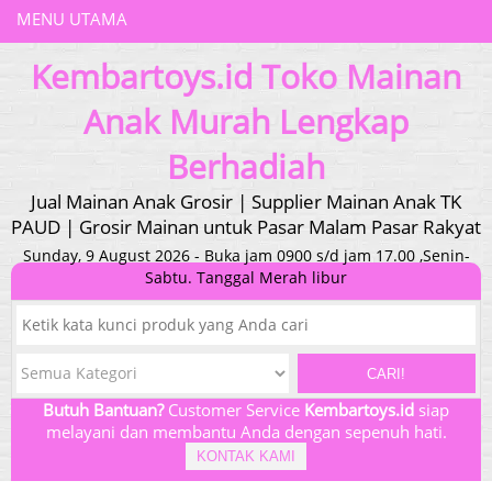
MENU UTAMA
Kembartoys.id Toko Mainan
Anak Murah Lengkap
Berhadiah
Jual Mainan Anak Grosir | Supplier Mainan Anak TK
PAUD | Grosir Mainan untuk Pasar Malam Pasar Rakyat
Sunday, 9 August 2026 - Buka jam 0900 s/d jam 17.00 ,Senin-
Sabtu. Tanggal Merah libur
CARI!
Butuh Bantuan?
Customer Service
Kembartoys.id
siap
melayani dan membantu Anda dengan sepenuh hati.
KONTAK KAMI