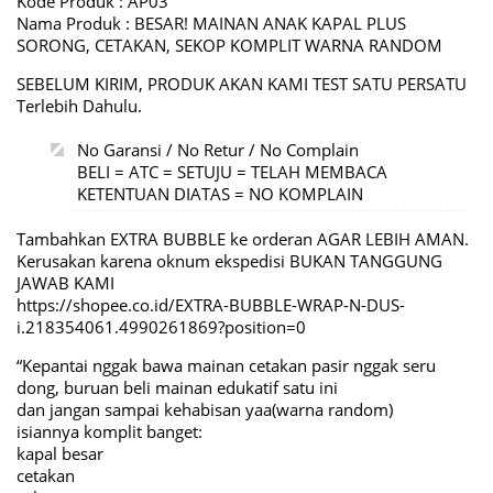
Kode Produk : AP03
Nama Produk : BESAR! MAINAN ANAK KAPAL PLUS
SORONG, CETAKAN, SEKOP KOMPLIT WARNA RANDOM
SEBELUM KIRIM, PRODUK AKAN KAMI TEST SATU PERSATU
Terlebih Dahulu.
No Garansi / No Retur / No Complain
BELI = ATC = SETUJU = TELAH MEMBACA
KETENTUAN DIATAS = NO KOMPLAIN
Tambahkan EXTRA BUBBLE ke orderan AGAR LEBIH AMAN.
Kerusakan karena oknum ekspedisi BUKAN TANGGUNG
JAWAB KAMI
https://shopee.co.id/EXTRA-BUBBLE-WRAP-N-DUS-
i.218354061.4990261869?position=0
“Kepantai nggak bawa mainan cetakan pasir nggak seru
dong, buruan beli mainan edukatif satu ini
dan jangan sampai kehabisan yaa(warna random)
isiannya komplit banget:
kapal besar
cetakan