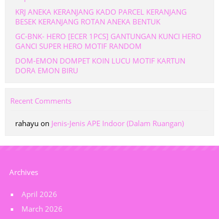
KRJ ANEKA KERANJANG KADO PARCEL KERANJANG
BESEK KERANJANG ROTAN ANEKA BENTUK
GC-BNK- HERO [ECER 1PCS] GANTUNGAN KUNCI HERO
GANCI SUPER HERO MOTIF RANDOM
DOM-EMON DOMPET KOIN LUCU MOTIF KARTUN
DORA EMON BIRU
Recent Comments
rahayu
on
Jenis-Jenis APE Indoor (Dalam Ruangan)
Archives
April 2026
March 2026