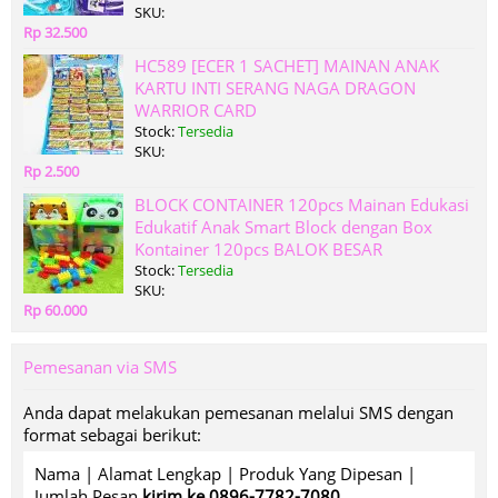
SKU:
Rp 32.500
HC589 [ECER 1 SACHET] MAINAN ANAK
KARTU INTI SERANG NAGA DRAGON
WARRIOR CARD
Stock:
Tersedia
SKU:
Rp 2.500
BLOCK CONTAINER 120pcs Mainan Edukasi
Edukatif Anak Smart Block dengan Box
Kontainer 120pcs BALOK BESAR
Stock:
Tersedia
SKU:
Rp 60.000
Pemesanan via SMS
Anda dapat melakukan pemesanan melalui SMS dengan
format sebagai berikut:
Nama | Alamat Lengkap | Produk Yang Dipesan |
Jumlah Pesan
kirim ke 0896-7782-7080