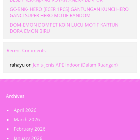
GC-BNK- HERO [ECER 1PCS] GANTUNGAN KUNCI HERO
GANCI SUPER HERO MOTIF RANDOM
DOM-EMON DOMPET KOIN LUCU MOTIF KARTUN
DORA EMON BIRU
Recent Comments
rahayu
on
Jenis-Jenis APE Indoor (Dalam Ruangan)
Archives
April 2026
March 2026
February 2026
January 2026