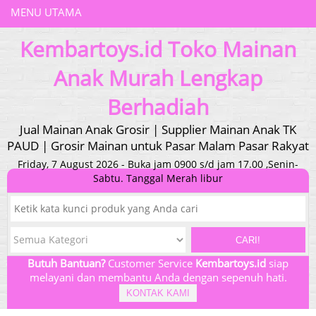
MENU UTAMA
Kembartoys.id Toko Mainan
Anak Murah Lengkap
Berhadiah
Jual Mainan Anak Grosir | Supplier Mainan Anak TK
PAUD | Grosir Mainan untuk Pasar Malam Pasar Rakyat
Friday, 7 August 2026 - Buka jam 0900 s/d jam 17.00 ,Senin-
Sabtu. Tanggal Merah libur
CARI!
Butuh Bantuan?
Customer Service
Kembartoys.id
siap
melayani dan membantu Anda dengan sepenuh hati.
KONTAK KAMI