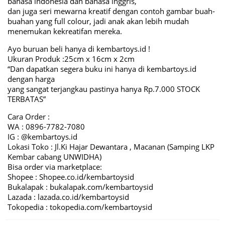
bahasa indonesia dan bahasa inggris,
dan juga seri mewarna kreatif dengan contoh gambar buah-
buahan yang full colour, jadi anak akan lebih mudah
menemukan kekreatifan mereka.
Ayo buruan beli hanya di kembartoys.id !
Ukuran Produk :25cm x 16cm x 2cm
“Dan dapatkan segera buku ini hanya di kembartoys.id
dengan harga
yang sangat terjangkau pastinya hanya Rp.7.000 STOCK
TERBATAS”
Cara Order :
WA : 0896-7782-7080
IG : @kembartoys.id
Lokasi Toko : Jl.Ki Hajar Dewantara , Macanan (Samping LKP
Kembar cabang UNWIDHA)
Bisa order via marketplace:
Shopee : Shopee.co.id/kembartoysid
Bukalapak : bukalapak.com/kembartoysid
Lazada : lazada.co.id/kembartoysid
Tokopedia : tokopedia.com/kembartoysid