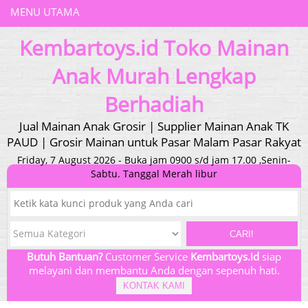
MENU UTAMA
Kembartoys.id Toko Mainan
Anak Murah Lengkap
Berhadiah
Jual Mainan Anak Grosir | Supplier Mainan Anak TK
PAUD | Grosir Mainan untuk Pasar Malam Pasar Rakyat
Friday, 7 August 2026 - Buka jam 0900 s/d jam 17.00 ,Senin-
Sabtu. Tanggal Merah libur
CARI!
Butuh Bantuan?
Customer Service
Kembartoys.id
siap
melayani dan membantu Anda dengan sepenuh hati.
KONTAK KAMI