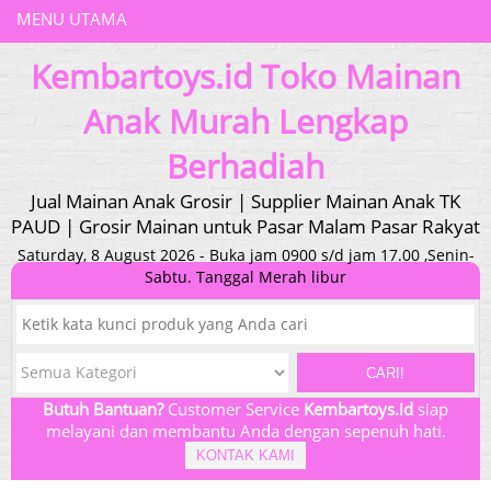
MENU UTAMA
Kembartoys.id Toko Mainan
Anak Murah Lengkap
Berhadiah
Jual Mainan Anak Grosir | Supplier Mainan Anak TK
PAUD | Grosir Mainan untuk Pasar Malam Pasar Rakyat
Saturday, 8 August 2026 - Buka jam 0900 s/d jam 17.00 ,Senin-
Sabtu. Tanggal Merah libur
CARI!
Butuh Bantuan?
Customer Service
Kembartoys.id
siap
melayani dan membantu Anda dengan sepenuh hati.
KONTAK KAMI