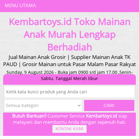
MENU UTAMA
Kembartoys.id Toko Mainan
Anak Murah Lengkap
Berhadiah
Jual Mainan Anak Grosir | Supplier Mainan Anak TK
PAUD | Grosir Mainan untuk Pasar Malam Pasar Rakyat
Sunday, 9 August 2026 - Buka jam 0900 s/d jam 17.00 ,Senin-
Sabtu. Tanggal Merah libur
CARI!
Butuh Bantuan?
Customer Service
Kembartoys.id
siap
melayani dan membantu Anda dengan sepenuh hati.
KONTAK KAMI