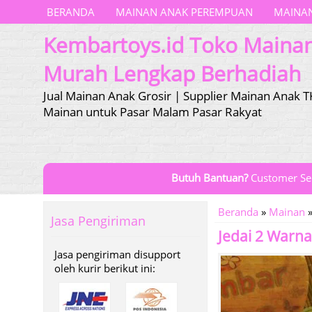
BERANDA
MAINAN ANAK PEREMPUAN
MAINAN
Kembartoys.id Toko Maina
Murah Lengkap Berhadiah
Jual Mainan Anak Grosir | Supplier Mainan Anak T
Mainan untuk Pasar Malam Pasar Rakyat
Butuh Bantuan?
Customer Se
Beranda
»
Mainan
Jasa Pengiriman
Jedai 2 War
Jasa pengiriman disupport
oleh kurir berikut ini: