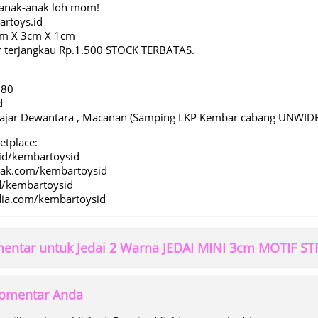
anak-anak loh mom!
artoys.id
cm X 3cm X 1cm
r terjangkau Rp.1.500 STOCK TERBATAS.
080
d
i Hajar Dewantara , Macanan (Samping LKP Kembar cabang UNWID
etplace:
id/kembartoysid
pak.com/kembartoysid
id/kembartoysid
dia.com/kembartoysid
entar untuk Jedai 2 Warna JEDAI MINI 3cm MOTIF
 komentar Anda