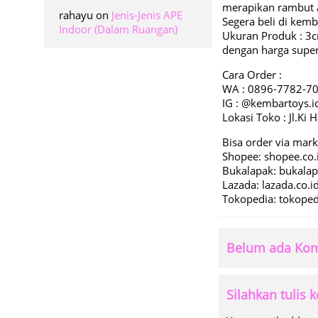
merapikan rambut 
rahayu
on
Jenis-Jenis APE
Segera beli di kemb
Indoor (Dalam Ruangan)
Ukuran Produk : 3
dengan harga supe
Cara Order :
WA : 0896-7782-7
IG : @kembartoys.i
Lokasi Toko : Jl.K
Bisa order via mark
Shopee: shopee.co.
Bukalapak: bukala
Lazada: lazada.co.
Tokopedia: tokope
Belum ada Kom
Silahkan tulis