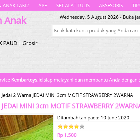
 ANAK LAKI2
APE
SET ALAT TULIS
AKSESORIS
TIP
n Anak
Wednesday, 5 August 2026 - Buka jam
K PAUD | Grosir
rvice
Kembartoys.id
siap melayani dan membantu Anda dengan s
»
Jedai 2 Warna JEDAI MINI 3cm MOTIF STRAWBERRY 2WARNA
na JEDAI MINI 3cm MOTIF STRAWBERRY 2WARN
Ditambahkan pada: 10 June 2020
Rp 1.500