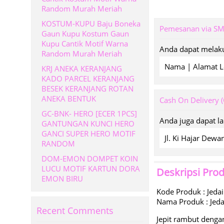
Random Murah Meriah
KOSTUM-KUPU Baju Boneka
Pemesanan via S
Gaun Kupu Kostum Gaun
Kupu Cantik Motif Warna
Anda dapat melaku
Random Murah Meriah
Nama | Alamat L
KRJ ANEKA KERANJANG
KADO PARCEL KERANJANG
BESEK KERANJANG ROTAN
ANEKA BENTUK
Cash On Delivery 
GC-BNK- HERO [ECER 1PCS]
Anda juga dapat l
GANTUNGAN KUNCI HERO
GANCI SUPER HERO MOTIF
Jl. Ki Hajar De
RANDOM
DOM-EMON DOMPET KOIN
LUCU MOTIF KARTUN DORA
Deskripsi Pro
EMON BIRU
Kode Produk : Jeda
Nama Produk : Jeda
Recent Comments
Jepit rambut denga