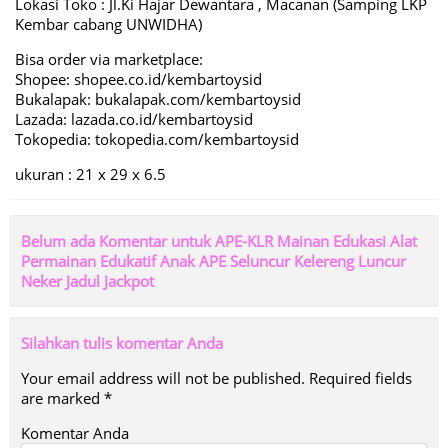
Lokasi Toko : Jl.Ki Hajar Dewantara , Macanan (Samping LKP
Kembar cabang UNWIDHA)
Bisa order via marketplace:
Shopee: shopee.co.id/kembartoysid
Bukalapak: bukalapak.com/kembartoysid
Lazada: lazada.co.id/kembartoysid
Tokopedia: tokopedia.com/kembartoysid
ukuran : 21 x 29 x 6.5
Belum ada Komentar untuk APE-KLR Mainan Edukasi Alat
Permainan Edukatif Anak APE Seluncur Kelereng Luncur
Neker Jadul Jackpot
Silahkan tulis komentar Anda
Your email address will not be published.
Required fields
are marked
*
Komentar Anda