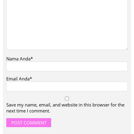
Nama Anda*
Email Anda*
Save my name, email, and website in this browser for the
next time I comment.