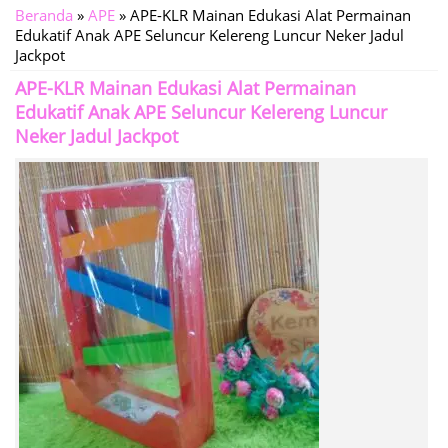
Beranda
»
APE
»
APE-KLR Mainan Edukasi Alat Permainan
Edukatif Anak APE Seluncur Kelereng Luncur Neker Jadul
Jackpot
APE-KLR Mainan Edukasi Alat Permainan
Edukatif Anak APE Seluncur Kelereng Luncur
Neker Jadul Jackpot