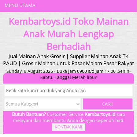
MENU UTAMA
Kembartoys.id Toko Mainan
Anak Murah Lengkap
Berhadiah
Jual Mainan Anak Grosir | Supplier Mainan Anak TK
PAUD | Grosir Mainan untuk Pasar Malam Pasar Rakyat
Sunday, 9 August 2026 - Buka jam 0900 s/d jam 17.00 ,Senin-
Sabtu. Tanggal Merah libur
CARI!
Butuh Bantuan?
Customer Service
Kembartoys.id
siap
melayani dan membantu Anda dengan sepenuh hati.
KONTAK KAMI