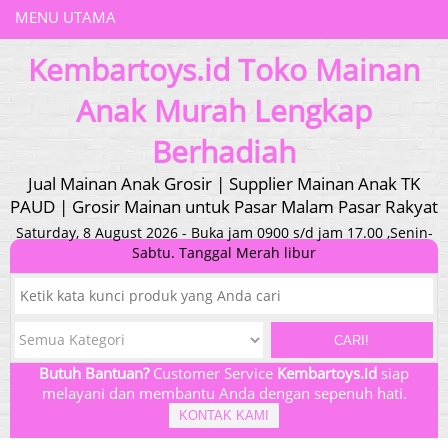
MENU UTAMA
Kembartoys.id Toko Mainan
Anak Murah Lengkap
Berhadiah
Jual Mainan Anak Grosir | Supplier Mainan Anak TK
PAUD | Grosir Mainan untuk Pasar Malam Pasar Rakyat
Saturday, 8 August 2026 - Buka jam 0900 s/d jam 17.00 ,Senin-
Sabtu. Tanggal Merah libur
CARI!
Butuh Bantuan?
Customer Service
Kembartoys.id
siap
melayani dan membantu Anda dengan sepenuh hati.
KONTAK KAMI