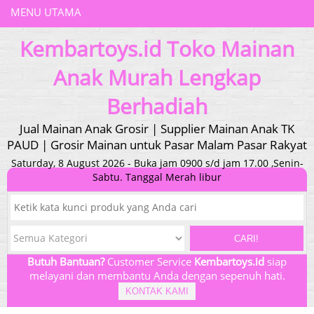
MENU UTAMA
Kembartoys.id Toko Mainan
Anak Murah Lengkap
Berhadiah
Jual Mainan Anak Grosir | Supplier Mainan Anak TK
PAUD | Grosir Mainan untuk Pasar Malam Pasar Rakyat
Saturday, 8 August 2026 - Buka jam 0900 s/d jam 17.00 ,Senin-
Sabtu. Tanggal Merah libur
CARI!
Butuh Bantuan?
Customer Service
Kembartoys.id
siap
melayani dan membantu Anda dengan sepenuh hati.
KONTAK KAMI