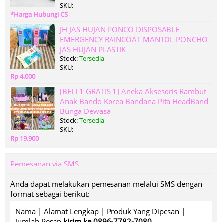
SKU:
*Harga Hubungi CS
JH JAS HUJAN PONCO DISPOSABLE
EMERGENCY RAINCOAT MANTOL PONCHO
JAS HUJAN PLASTIK
Stock:
Tersedia
SKU:
Rp 4.000
[BELI 1 GRATIS 1] Aneka Aksesoris Rambut
Anak Bando Korea Bandana Pita HeadBand
Bunga Dewasa
Stock:
Tersedia
SKU:
Rp 19.900
Pemesanan via SMS
Anda dapat melakukan pemesanan melalui SMS dengan
format sebagai berikut:
Nama | Alamat Lengkap | Produk Yang Dipesan |
Jumlah Pesan
kirim ke 0896-7782-7080