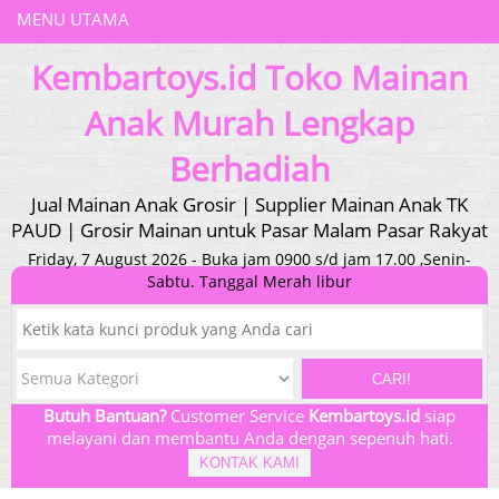
MENU UTAMA
Kembartoys.id Toko Mainan
Anak Murah Lengkap
Berhadiah
Jual Mainan Anak Grosir | Supplier Mainan Anak TK
PAUD | Grosir Mainan untuk Pasar Malam Pasar Rakyat
Friday, 7 August 2026 - Buka jam 0900 s/d jam 17.00 ,Senin-
Sabtu. Tanggal Merah libur
CARI!
Butuh Bantuan?
Customer Service
Kembartoys.id
siap
melayani dan membantu Anda dengan sepenuh hati.
KONTAK KAMI