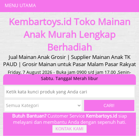
MENU UTAMA
Kembartoys.id Toko Mainan
Anak Murah Lengkap
Berhadiah
Jual Mainan Anak Grosir | Supplier Mainan Anak TK
PAUD | Grosir Mainan untuk Pasar Malam Pasar Rakyat
Friday, 7 August 2026 - Buka jam 0900 s/d jam 17.00 ,Senin-
Sabtu. Tanggal Merah libur
CARI!
Butuh Bantuan?
Customer Service
Kembartoys.id
siap
melayani dan membantu Anda dengan sepenuh hati.
KONTAK KAMI