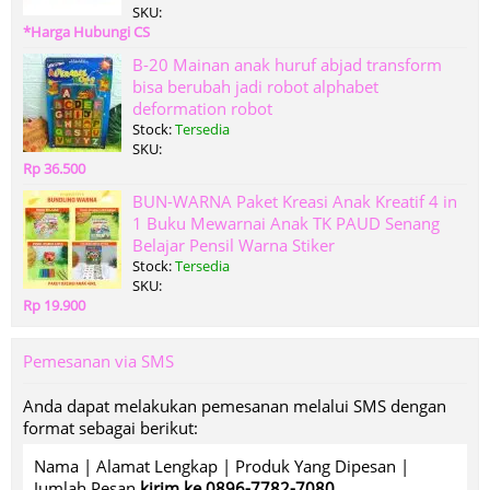
SKU:
*Harga Hubungi CS
B-20 Mainan anak huruf abjad transform
bisa berubah jadi robot alphabet
deformation robot
Stock:
Tersedia
SKU:
Rp 36.500
BUN-WARNA Paket Kreasi Anak Kreatif 4 in
1 Buku Mewarnai Anak TK PAUD Senang
Belajar Pensil Warna Stiker
Stock:
Tersedia
SKU:
Rp 19.900
Pemesanan via SMS
Anda dapat melakukan pemesanan melalui SMS dengan
format sebagai berikut:
Nama | Alamat Lengkap | Produk Yang Dipesan |
Jumlah Pesan
kirim ke 0896-7782-7080