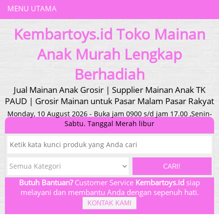
MENU UTAMA
Kembartoys.id Toko Mainan
Anak Murah Lengkap
Berhadiah
Jual Mainan Anak Grosir | Supplier Mainan Anak TK
PAUD | Grosir Mainan untuk Pasar Malam Pasar Rakyat
Monday, 10 August 2026 - Buka jam 0900 s/d jam 17.00 ,Senin-
Sabtu. Tanggal Merah libur
CARI!
Butuh Bantuan?
Customer Service
Kembartoys.id
siap
melayani dan membantu Anda dengan sepenuh hati.
KONTAK KAMI