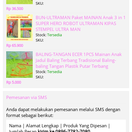
SKU:
Rp 36.500
BUN-ULTRAMAN Paket MAINAN Anak 3 in 1
SUPER HERO ROBOT ULTRAMAN KIPAS
STEMPEL ULTRA MAN
Stock:
Tersedia
SKU:
Rp 65.900
BALING-TANGAN ECER 1PCS Mainan Anak
Jadul Baling Terbang Tradisional Baling-
baling Tangan Plastik Putar Terbang
Stock:
Tersedia
SKU:
Rp 5.000
Pemesanan via SMS
Anda dapat melakukan pemesanan melalui SMS dengan
format sebagai berikut:
Nama | Alamat Lengkap | Produk Yang Dipesan |
Jumlah Pesan
kirim ke 0896-7782-7080