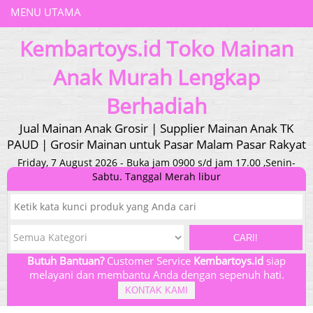
MENU UTAMA
Kembartoys.id Toko Mainan
Anak Murah Lengkap
Berhadiah
Jual Mainan Anak Grosir | Supplier Mainan Anak TK
PAUD | Grosir Mainan untuk Pasar Malam Pasar Rakyat
Friday, 7 August 2026 - Buka jam 0900 s/d jam 17.00 ,Senin-
Sabtu. Tanggal Merah libur
CARI!
Butuh Bantuan?
Customer Service
Kembartoys.id
siap
melayani dan membantu Anda dengan sepenuh hati.
KONTAK KAMI