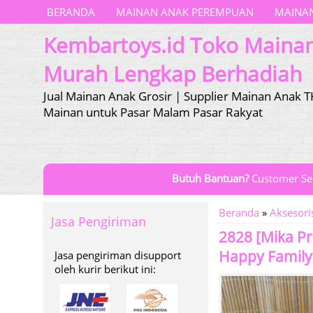
BERANDA
MAINAN ANAK PEREMPUAN
MAINAN
Kembartoys.id Toko Maina
Murah Lengkap Berhadiah
Jual Mainan Anak Grosir | Supplier Mainan Anak T
Mainan untuk Pasar Malam Pasar Rakyat
Butuh Bantuan?
Customer Se
Beranda
»
Aksesori
Jasa Pengiriman
2828 [Mika Pr
Happy Family
Jasa pengiriman disupport
oleh kurir berikut ini: