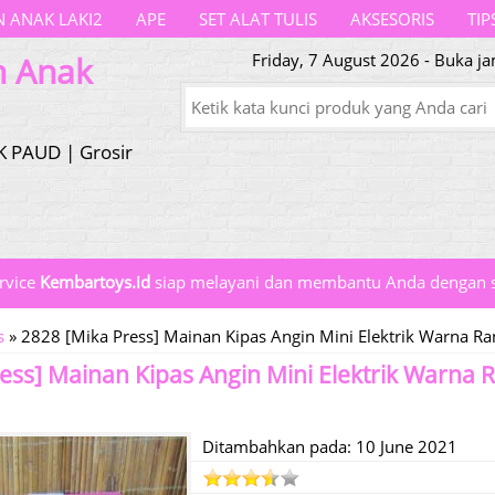
 ANAK LAKI2
APE
SET ALAT TULIS
AKSESORIS
TIP
n Anak
Friday, 7 August 2026 - Buka j
K PAUD | Grosir
rvice
Kembartoys.id
siap melayani dan membantu Anda dengan s
s
»
2828 [Mika Press] Mainan Kipas Angin Mini Elektrik Warna 
ess] Mainan Kipas Angin Mini Elektrik Warna
Ditambahkan pada: 10 June 2021