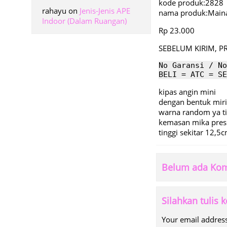
kode produk:2828
rahayu
on
Jenis-Jenis APE
nama produk:Maina
Indoor (Dalam Ruangan)
Rp 23.000
SEBELUM KIRIM, P
No Garansi / No
BELI = ATC = SE
kipas angin mini
dengan bentuk mir
warna random ya ti
kemasan mika pres
tinggi sekitar 12,5
Belum ada Kome
Silahkan tulis
Your email address