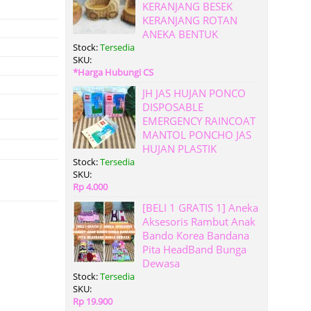
KERANJANG BESEK
KERANJANG ROTAN
ANEKA BENTUK
Stock:
Tersedia
SKU:
*Harga Hubungi CS
JH JAS HUJAN PONCO
DISPOSABLE
EMERGENCY RAINCOAT
MANTOL PONCHO JAS
HUJAN PLASTIK
Stock:
Tersedia
SKU:
Rp 4.000
[BELI 1 GRATIS 1] Aneka
Aksesoris Rambut Anak
Bando Korea Bandana
Pita HeadBand Bunga
Dewasa
Stock:
Tersedia
SKU:
Rp 19.900