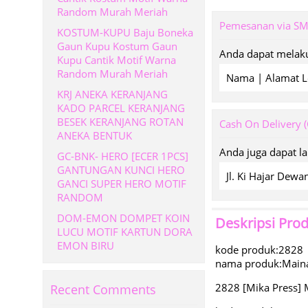
Random Murah Meriah
Pemesanan via S
KOSTUM-KUPU Baju Boneka
Gaun Kupu Kostum Gaun
Anda dapat melaku
Kupu Cantik Motif Warna
Random Murah Meriah
Nama | Alamat L
KRJ ANEKA KERANJANG
KADO PARCEL KERANJANG
BESEK KERANJANG ROTAN
Cash On Delivery 
ANEKA BENTUK
Anda juga dapat l
GC-BNK- HERO [ECER 1PCS]
GANTUNGAN KUNCI HERO
Jl. Ki Hajar De
GANCI SUPER HERO MOTIF
RANDOM
DOM-EMON DOMPET KOIN
Deskripsi Pro
LUCU MOTIF KARTUN DORA
EMON BIRU
kode produk:2828
nama produk:Maina
2828 [Mika Press] 
Recent Comments