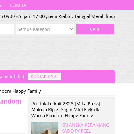
S
LOMBA
am 0900 s/d jam 17.00 ,Senin-Sabtu. Tanggal Merah libur
CARI!
epenuh hati.
KONTAK KAMI
Random Happy Family
 Random
Produk Terkait
2828 [Mika Press]
Mainan Kipas Angin Mini Elektrik
Warna Random Happy Family
KRJ ANEKA KERANJANG
KADO PARCEL