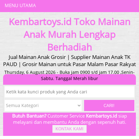
MENU UTAMA
Kembartoys.id Toko Mainan
Anak Murah Lengkap
Berhadiah
Jual Mainan Anak Grosir | Supplier Mainan Anak TK
PAUD | Grosir Mainan untuk Pasar Malam Pasar Rakyat
Thursday, 6 August 2026 - Buka jam 0900 s/d jam 17.00 ,Senin-
Sabtu. Tanggal Merah libur
CARI!
Butuh Bantuan?
Customer Service
Kembartoys.id
siap
melayani dan membantu Anda dengan sepenuh hati.
KONTAK KAMI