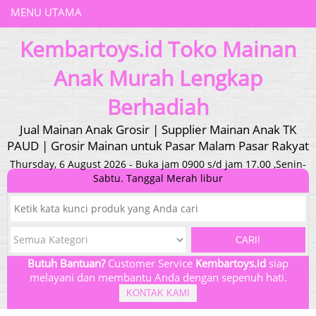
MENU UTAMA
Kembartoys.id Toko Mainan
Anak Murah Lengkap
Berhadiah
Jual Mainan Anak Grosir | Supplier Mainan Anak TK
PAUD | Grosir Mainan untuk Pasar Malam Pasar Rakyat
Thursday, 6 August 2026 - Buka jam 0900 s/d jam 17.00 ,Senin-
Sabtu. Tanggal Merah libur
CARI!
Butuh Bantuan?
Customer Service
Kembartoys.id
siap
melayani dan membantu Anda dengan sepenuh hati.
KONTAK KAMI