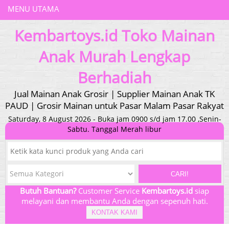
MENU UTAMA
Kembartoys.id Toko Mainan
Anak Murah Lengkap
Berhadiah
Jual Mainan Anak Grosir | Supplier Mainan Anak TK
PAUD | Grosir Mainan untuk Pasar Malam Pasar Rakyat
Saturday, 8 August 2026 - Buka jam 0900 s/d jam 17.00 ,Senin-
Sabtu. Tanggal Merah libur
CARI!
Butuh Bantuan?
Customer Service
Kembartoys.id
siap
melayani dan membantu Anda dengan sepenuh hati.
KONTAK KAMI