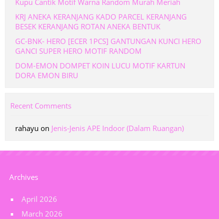
Kupu Cantik Motif Warna Random Murah Meriah
KRJ ANEKA KERANJANG KADO PARCEL KERANJANG
BESEK KERANJANG ROTAN ANEKA BENTUK
GC-BNK- HERO [ECER 1PCS] GANTUNGAN KUNCI HERO
GANCI SUPER HERO MOTIF RANDOM
DOM-EMON DOMPET KOIN LUCU MOTIF KARTUN
DORA EMON BIRU
Recent Comments
rahayu
on
Jenis-Jenis APE Indoor (Dalam Ruangan)
Archives
April 2026
March 2026