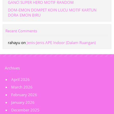
GANCI SUPER HERO MOTIF RANDOM
DOM-EMON DOMPET KOIN LUCU MOTIF KARTUN
DORA EMON BIRU
Recent Comments
rahayu
on
Jenis-Jenis APE Indoor (Dalam Ruangan)
Archives
April 2026
March 2026
February 2026
January 2026
December 2025