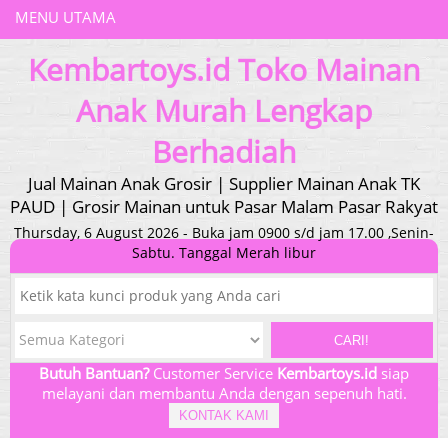
MENU UTAMA
Kembartoys.id Toko Mainan
Anak Murah Lengkap
Berhadiah
Jual Mainan Anak Grosir | Supplier Mainan Anak TK
PAUD | Grosir Mainan untuk Pasar Malam Pasar Rakyat
Thursday, 6 August 2026 - Buka jam 0900 s/d jam 17.00 ,Senin-
Sabtu. Tanggal Merah libur
CARI!
Butuh Bantuan?
Customer Service
Kembartoys.id
siap
melayani dan membantu Anda dengan sepenuh hati.
KONTAK KAMI