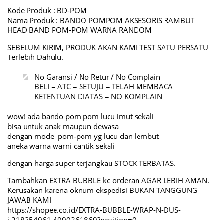
Kode Produk : BD-POM
Nama Produk : BANDO POMPOM AKSESORIS RAMBUT
HEAD BAND POM-POM WARNA RANDOM
SEBELUM KIRIM, PRODUK AKAN KAMI TEST SATU PERSATU
Terlebih Dahulu.
No Garansi / No Retur / No Complain
BELI = ATC = SETUJU = TELAH MEMBACA
KETENTUAN DIATAS = NO KOMPLAIN
wow! ada bando pom pom lucu imut sekali
bisa untuk anak maupun dewasa
dengan model pom-pom yg lucu dan lembut
aneka warna warni cantik sekali
dengan harga super terjangkau STOCK TERBATAS.
Tambahkan EXTRA BUBBLE ke orderan AGAR LEBIH AMAN.
Kerusakan karena oknum ekspedisi BUKAN TANGGUNG
JAWAB KAMI
https://shopee.co.id/EXTRA-BUBBLE-WRAP-N-DUS-
i.218354061.4990261869?position=0