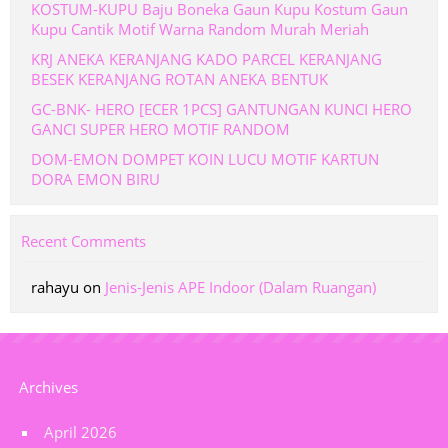
KOSTUM-KUPU Baju Boneka Gaun Kupu Kostum Gaun
Kupu Cantik Motif Warna Random Murah Meriah
KRJ ANEKA KERANJANG KADO PARCEL KERANJANG
BESEK KERANJANG ROTAN ANEKA BENTUK
GC-BNK- HERO [ECER 1PCS] GANTUNGAN KUNCI HERO
GANCI SUPER HERO MOTIF RANDOM
DOM-EMON DOMPET KOIN LUCU MOTIF KARTUN
DORA EMON BIRU
Recent Comments
rahayu
on
Jenis-Jenis APE Indoor (Dalam Ruangan)
Archives
April 2026