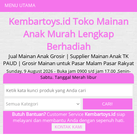
MENU UTAMA
Kembartoys.id Toko Mainan
Anak Murah Lengkap
Berhadiah
Jual Mainan Anak Grosir | Supplier Mainan Anak TK
PAUD | Grosir Mainan untuk Pasar Malam Pasar Rakyat
Sunday, 9 August 2026 - Buka jam 0900 s/d jam 17.00 ,Senin-
Sabtu. Tanggal Merah libur
CARI!
Butuh Bantuan?
Customer Service
Kembartoys.id
siap
melayani dan membantu Anda dengan sepenuh hati.
KONTAK KAMI