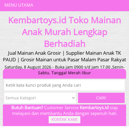
MENU UTAMA
Kembartoys.id Toko Mainan
Anak Murah Lengkap
Berhadiah
Jual Mainan Anak Grosir | Supplier Mainan Anak TK
PAUD | Grosir Mainan untuk Pasar Malam Pasar Rakyat
Saturday, 8 August 2026 - Buka jam 0900 s/d jam 17.00 ,Senin-
Sabtu. Tanggal Merah libur
CARI!
Butuh Bantuan?
Customer Service
Kembartoys.id
siap
melayani dan membantu Anda dengan sepenuh hati.
KONTAK KAMI