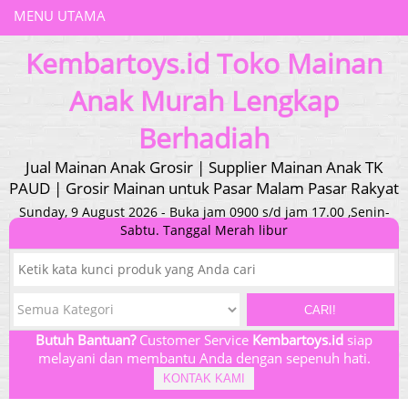
MENU UTAMA
Kembartoys.id Toko Mainan
Anak Murah Lengkap
Berhadiah
Jual Mainan Anak Grosir | Supplier Mainan Anak TK
PAUD | Grosir Mainan untuk Pasar Malam Pasar Rakyat
Sunday, 9 August 2026 - Buka jam 0900 s/d jam 17.00 ,Senin-
Sabtu. Tanggal Merah libur
CARI!
Butuh Bantuan?
Customer Service
Kembartoys.id
siap
melayani dan membantu Anda dengan sepenuh hati.
KONTAK KAMI