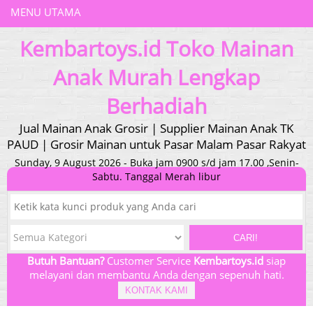
MENU UTAMA
Kembartoys.id Toko Mainan
Anak Murah Lengkap
Berhadiah
Jual Mainan Anak Grosir | Supplier Mainan Anak TK
PAUD | Grosir Mainan untuk Pasar Malam Pasar Rakyat
Sunday, 9 August 2026 - Buka jam 0900 s/d jam 17.00 ,Senin-
Sabtu. Tanggal Merah libur
CARI!
Butuh Bantuan?
Customer Service
Kembartoys.id
siap
melayani dan membantu Anda dengan sepenuh hati.
KONTAK KAMI